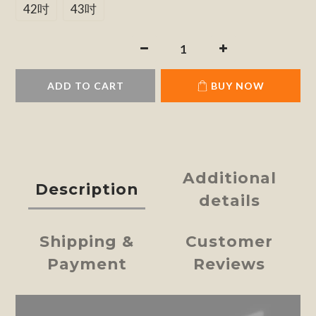
42吋
43吋
ADD TO CART
BUY NOW
Additional
Description
details
Shipping &
Customer
Payment
Reviews