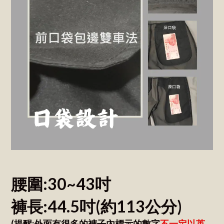
腰圍:30~43吋
褲長:44.5吋
(約113公分)
(提醒:外面有很多的褲子內標示的數字
不一定以英