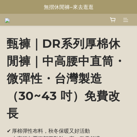
無摺休閒褲~來去逛逛
Welcome~甄褲
Welcome~甄褲
甄褲｜DR系列厚棉休
閒褲｜中高腰中直筒・
微彈性・台灣製造
（30~43 吋）免費改
長
✔ 厚棉彈性布料，秋冬保暖又好活動