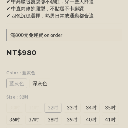
✔ 中高腰包覆腹部不勒肚，穿一整天舒適
✔ 中直筒修飾腿型，不貼腿不卡腳踝
✔ 四色沉穩選擇，熟男日常或通勤都合適
滿800元免運費 on order
NT$980
Color
: 藍灰色
藍灰色
深灰色
Size
: 32吋
30吋
31吋
32吋
33吋
34吋
35吋
36吋
37吋
38吋
39吋
40吋
41吋