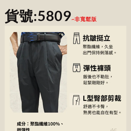
貨號:5809
~非寬鬆版