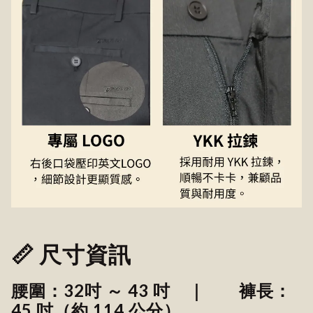
📏 尺寸資訊
腰圍：32吋 ～ 43 吋 ｜ 褲長：
45 吋（約 114 公分）