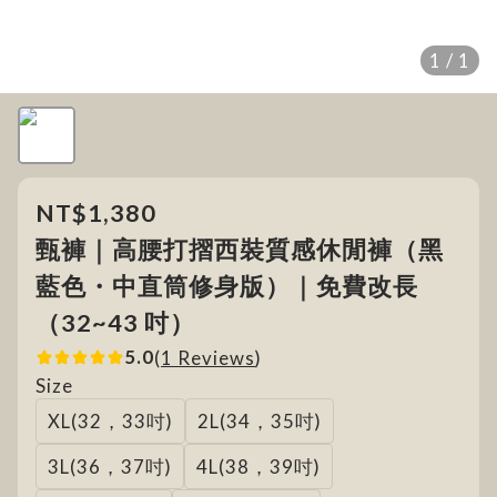
1 / 1
NT$1,380
甄褲｜高腰打摺西裝質感休閒褲（黑
藍色・中直筒修身版）｜免費改長
（32~43 吋）
5.0
(
1 Reviews
)
Size
XL(32，33吋)
2L(34，35吋)
3L(36，37吋)
4L(38，39吋)