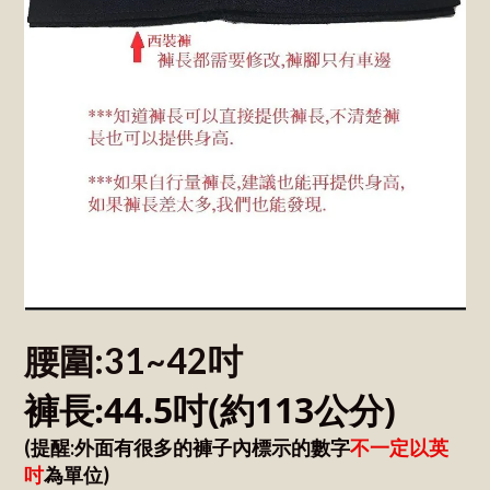
腰圍:31~42吋
褲長:44.5吋
(約113公分)
(提醒:外面有很多的褲子內標示的數字
不一定以英
吋
為單位)