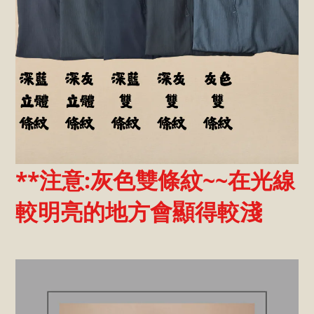
**注意:灰色雙條紋~~在光線
較明亮的地方會顯得較淺