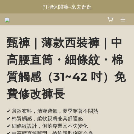
Welcome~甄褲
無摺休閒褲~來去逛逛
Welcome~甄褲
甄褲｜薄款西裝褲｜中
高腰直筒・細條紋・棉
質觸感（31~42 吋）免
費修改褲長
✔ 薄款布料，清爽透氣，夏季穿著不悶熱
✔ 棉質觸感，柔軟親膚兼具舒適感
✔ 細條紋設計，俐落專業又不失變化
✔ 中高腰直筒版型，修飾腿型俐落合身