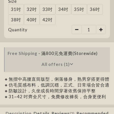
Size
31吋
32吋
33吋
34吋
35吋
36吋
38吋
40吋
42吋
Quantity
Free Shipping
- 滿800元免運費(Storewide)
All offers (1)
🔸無摺中高腰直筒版型，俐落修身，熟男穿搭更得體
🔸仿毛質感布料，低調沉穩，正式、日常場合皆合適
🔸防皺設計，久坐或長時間穿著依舊保持平整
🔸31~42 吋齊全尺寸，免費修改褲長，合身更便利
Description
Details
Reviews
Recommended
(2)