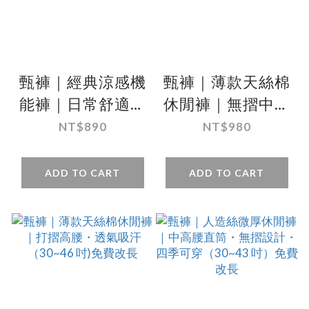
甄褲｜經典涼感機
甄褲｜薄款天絲棉
能褲｜日常舒適版
休閒褲｜無摺中高
｜無摺中高腰・超
腰・透氣吸汗
NT$890
NT$980
薄排汗・彈性和微
（30~43 吋)免費
鬆緊褲頭可選
改長
ADD TO CART
ADD TO CART
（30~43吋)免費
改長