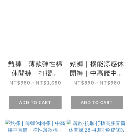
甄褲｜薄款彈性棉
甄褲｜機能涼感休
休閒褲｜打摺設
閒褲｜中高腰中直
計・高腰直筒・透
筒・超薄速乾・細
NT$980 ~ NT$1,080
NT$890 ~ NT$980
氣吸汗・（30~46
紋設計（30~44
吋）免費改長
吋）免費改長
ADD TO CART
ADD TO CART