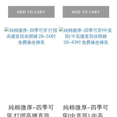
免費修改褲長
筒・透氣吸汗
（28~43 吋）免費
ADD TO CART
ADD TO CART
改長
純棉微厚~四季可
純棉微厚~四季可
穿 打摺高腰直筒休
穿(中直筒) 中高腰