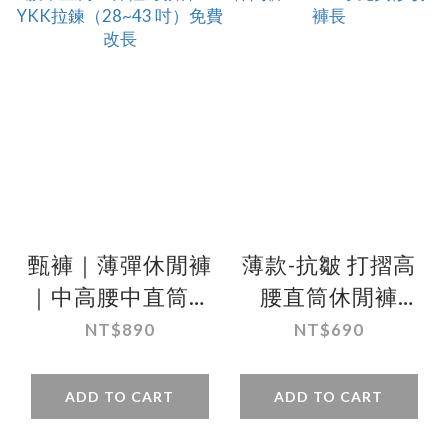
甄褲｜薄彈休閒褲
薄款-抗皺 打摺高
｜中高腰中直筒・
腰直筒休閒褲
彈性薄款棉・YKK
28~43吋 免費修改
NT$890
NT$690
拉鍊（28~43 吋）
褲長
免費改長
ADD TO CART
ADD TO CART