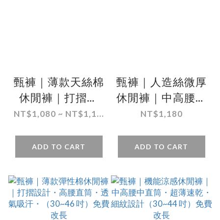
甄褲｜薄款天絲棉
甄褲｜人造絲微厚
休閒褲｜打摺高
休閒褲｜中高腰直
腰・透氣吸汗
筒・無摺設計・四
NT$1,080 ~ NT$1,1...
NT$1,180
（30~46 吋)免費
季可穿（30~43
改長
吋）免費改長
ADD TO CART
ADD TO CART