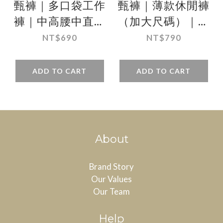
甄褲｜多口袋工作
甄褲｜薄款休閒褲
褲｜中高腰中直筒
（加大尺碼）｜中
側袋・多口袋設
高腰直筒・無摺設
NT$690
NT$790
計・100%純棉
計（44~51 吋）免
（28~43 吋）免費
費改長
ADD TO CART
ADD TO CART
改長
About
Brand Story
Our Values
Our Team
Help