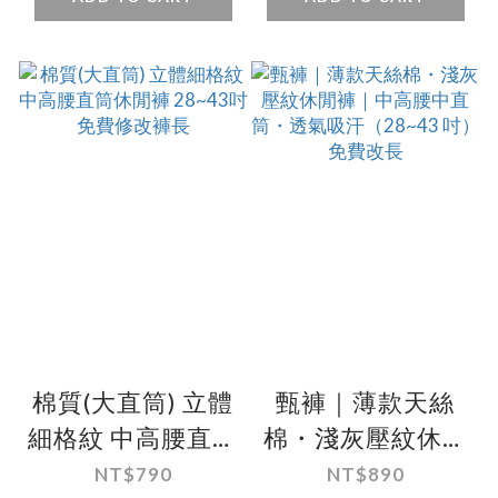
棉質(大直筒) 立體
甄褲｜薄款天絲
細格紋 中高腰直筒
棉・淺灰壓紋休閒
休閒褲 28~43吋
褲｜中高腰中直
NT$790
NT$890