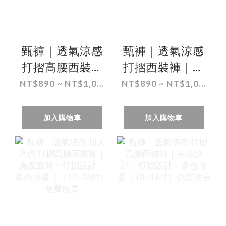
甄褲｜透氣涼感
甄褲｜透氣涼感
打摺高腰西裝褲
打摺西裝褲｜高
｜直筒設計・防
腰直筒・打摺設
NT$890 ~ NT$1,0...
NT$890 ~ NT$1,0...
皺免燙・細格紋
計・灰色系列
（30~46 吋）免
（30~46 吋）免
加入購物車
加入購物車
費改長
費改長