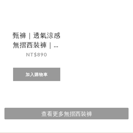
甄褲｜透氣涼感
無摺西裝褲｜中
高腰直筒・無摺
NT$890
設計・多色可選
（30~42 吋）免
加入購物車
費改長
查看更多無摺西裝褲