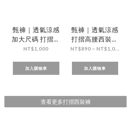
甄褲｜透氣涼感
甄褲｜透氣涼感
加大尺碼 打摺高
打摺高腰西裝褲
腰西裝褲｜高腰
｜直筒設計・打
NT$1,000
NT$890 ~ NT$1,0...
直筒・打摺設
摺設計・多色可
計・多色可選
選（30~46吋）
加入購物車
加入購物車
（（44~46吋）
免費改長
免費改長
查看更多打摺西裝褲