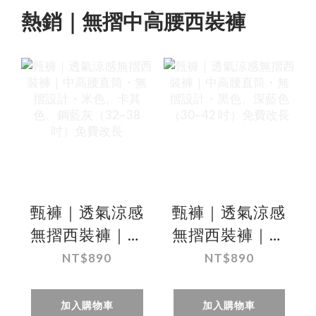
熱銷｜無摺中高腰西裝褲
甄褲｜透氣涼感
甄褲｜透氣涼感
無摺西裝褲｜中
無摺西裝褲｜中
高腰直筒・無摺
高腰直筒・無摺
NT$890
NT$890
設計・米色、卡
設計・黑色、深
其色、鋼藍灰
藍色（30~42
加入購物車
加入購物車