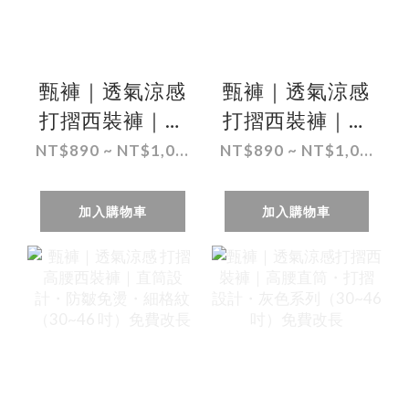
甄褲｜透氣涼感
甄褲｜透氣涼感
打摺西裝褲｜高
打摺西裝褲｜高
腰直筒・打摺設
腰直筒・打摺設
NT$890 ~ NT$1,0...
NT$890 ~ NT$1,0...
計・暗格紋
計・細條紋
（30~46 吋）免
（30~46 吋）免
加入購物車
加入購物車
費改長
費改長