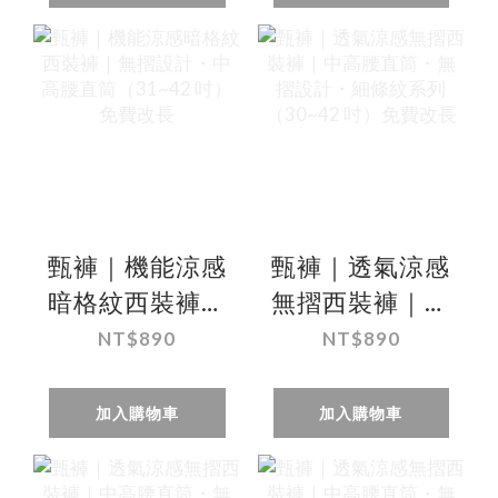
（32~38 吋）免
吋）免費改長
費改長
甄褲｜機能涼感
甄褲｜透氣涼感
暗格紋西裝褲｜
無摺西裝褲｜中
無摺設計・中高
高腰直筒・無摺
NT$890
NT$890
腰直筒（31~42
設計・細條紋系
吋）免費改長
列（30~42 吋）
加入購物車
加入購物車
免費改長