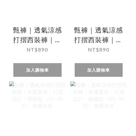
甄褲｜透氣涼感
甄褲｜透氣涼感
打摺西裝褲｜高
打摺西裝褲｜高
腰直筒・打摺設
腰直筒・打摺設
NT$890
NT$890
計・米色、卡其
計・黑色、深藍
色、鋼藍灰
色（30~42 吋）
加入購物車
加入購物車
（32~42 吋）免
免費改長
費改長