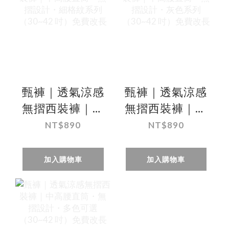
甄褲｜透氣涼感
甄褲｜透氣涼感
無摺西裝褲｜中
無摺西裝褲｜中
高腰直筒・無摺
高腰直筒・無摺
NT$890
NT$890
設計・細格紋系
設計・灰色系列
列（30~42 吋）
（30~42 吋）免
加入購物車
加入購物車
免費改長
費改長