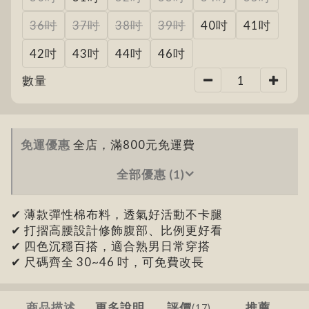
36吋
37吋
38吋
39吋
40吋
41吋
42吋
43吋
44吋
46吋
數量
免運優惠
全店，滿800元免運費
全部優惠 (1)
✔ 薄款彈性棉布料，透氣好活動不卡腿
✔ 打摺高腰設計修飾腹部、比例更好看
✔ 四色沉穩百搭，適合熟男日常穿搭
✔ 尺碼齊全 30~46 吋，可免費改長
商品描述
更多說明
評價
推薦
(17)