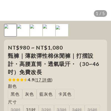
1 / 5
NT$980 ~ NT$1,080
甄褲｜薄款彈性棉休閒褲｜打摺設
計・高腰直筒・透氣吸汗・（30~46
吋）免費改長
4.9
(
17 評價
)
顏色
黑色
灰色
藍灰色
卡其色
尺寸
30吋
31吋
32吋
33吋
34吋
35吋