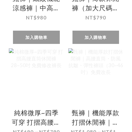
涼感褲｜中高腰
褲（加大尺碼）
中直筒・超薄速
｜中高腰直筒・
NT$980
NT$790
乾排汗・加大尺
無摺設計
碼（44 吋）免
（44~51 吋）免
加入購物車
加入購物車
費改長
費改長
純棉微厚~四季
甄褲｜機能厚款
可穿 打摺高腰直
打摺休閒褲｜高
筒休閒褲 28~50
腰直筒・防風抗
NT$690 ~ NT$790
NT$1,080 ~ NT$1...