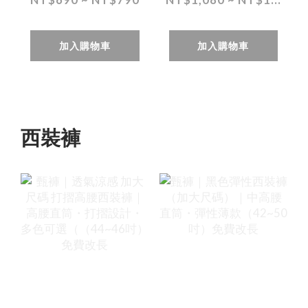
吋 免費修改褲長
皺・彈性褲頭
（30~46 吋）免
加入購物車
加入購物車
費改長
西裝褲