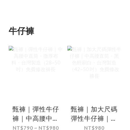
費改長
牛仔褲
甄褲｜彈性牛仔
甄褲｜加大尺碼
褲｜中高腰中直
彈性牛仔褲｜中
筒・微厚布料・
高腰直筒・黑色
NT$790 ~ NT$980
NT$980