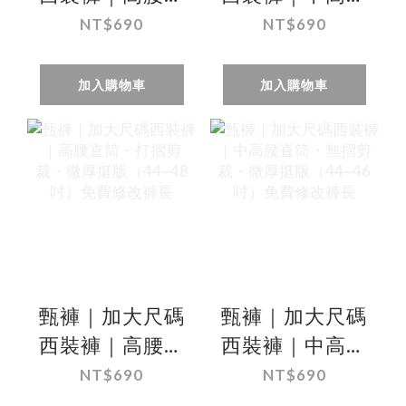
筒・打摺剪裁・
直筒・無摺剪
NT$690
NT$690
薄款（44~50
裁・薄款
吋）免費修改褲
（44,46吋）免
加入購物車
加入購物車
長
費修改褲長
甄褲｜加大尺碼
甄褲｜加大尺碼
西裝褲｜高腰直
西裝褲｜中高腰
筒・打摺剪裁・
直筒・無摺剪
NT$690
NT$690
微厚挺版
裁・微厚挺版