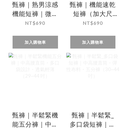
甄褲｜熟男涼感
甄褲｜機能速乾
機能短褲｜微鬆
短褲（加大尺
緊直筒五分褲
碼）｜中腰五
NT$690
NT$690
（29–44 吋）
分・機能速乾布
料（44 吋）
加入購物車
加入購物車
甄褲｜半鬆緊機
甄褲｜半鬆緊_
能五分褲｜中高
多口袋短褲｜中