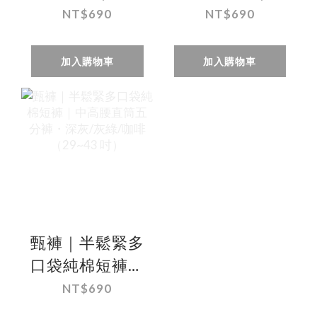
腰直筒・多口袋
高腰直筒・彈性
NT$690
NT$690
設計・透氣輕薄
布料・五分褲
（29~44 吋）
（30~44 吋）
加入購物車
加入購物車
甄褲｜半鬆緊多
口袋純棉短褲｜
中高腰直筒五分
NT$690
褲・深灰/灰綠/