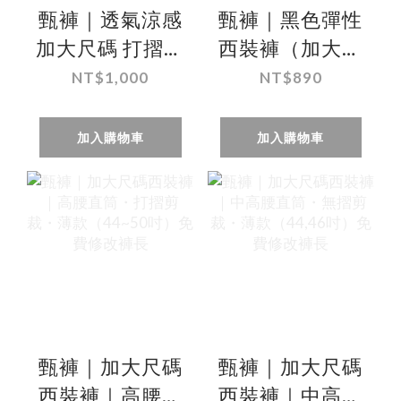
甄褲｜透氣涼感
甄褲｜黑色彈性
加大尺碼 打摺高
西裝褲（加大尺
腰西裝褲｜高腰
碼）｜中高腰直
NT$1,000
NT$890
直筒・打摺設
筒・彈性薄款
計・多色可選
（42~50 吋）免
加入購物車
加入購物車
（（44~46吋）
費改長
免費改長
甄褲｜加大尺碼
甄褲｜加大尺碼
西裝褲｜高腰直
西裝褲｜中高腰