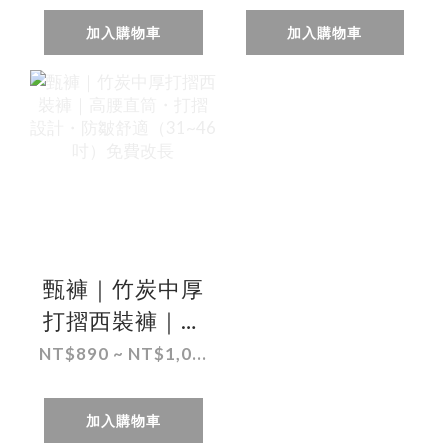
（44~48吋）免
（44~46 吋）免
加入購物車
加入購物車
費修改褲長
費修改褲長
甄褲｜竹炭中厚
打摺西裝褲｜高
腰直筒・打摺設
NT$890 ~ NT$1,0...
計・防皺舒適
（31~46 吋）免
加入購物車