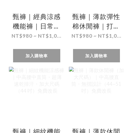
甄褲｜經典涼感
甄褲｜薄款彈性
機能褲｜日常舒
棉休閒褲｜打摺
適版｜打摺高
設計・高腰直
NT$980 ~ NT$1,0...
NT$980 ~ NT$1,0...
腰・超薄排汗・
筒・透氣吸汗・
彈性褲頭
（30~46 吋）免
加入購物車
加入購物車
（30~46 吋)免
費改長
費改長
甄褲｜細紋機能
甄褲｜薄款休閒