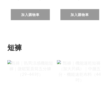
台灣製造
輕刷白・台灣製
（28~50 吋）免
造（42~50 吋）
加入購物車
加入購物車
費修改褲長
免費修改褲長
短褲