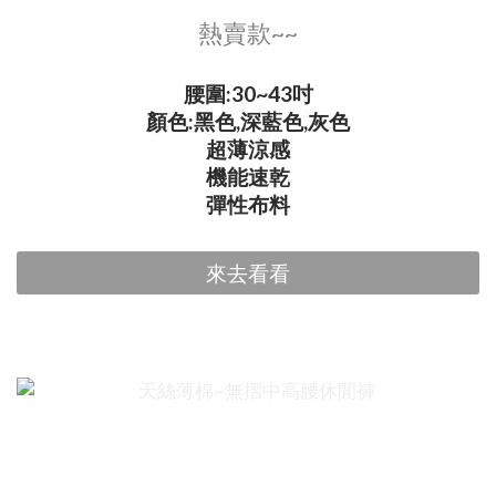
熱賣款~~
腰圍:30~43吋
顏色:黑色,深藍色,灰色
超薄涼感
機能速乾
彈性布料
來去看看