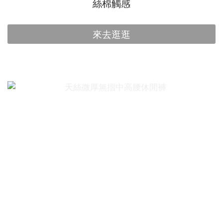
絲棉觸感
來去逛逛