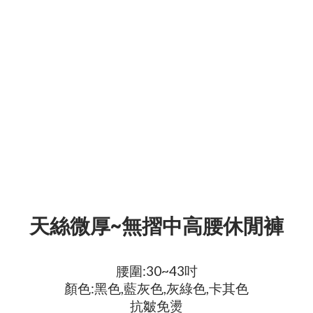
天絲微厚~無摺中高腰休閒褲
腰圍:30~43吋
顏色:黑色,藍灰色,灰綠色,卡其色
抗皺免燙