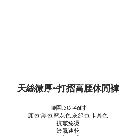
天絲微厚~打摺高腰休閒褲
腰圍:30~46吋
顏色:黑色,藍灰色,灰綠色,卡其色
抗皺免燙
透氣速乾