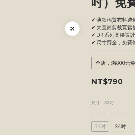
吋）免
✔ 薄款棉質布料透
✔ 大直筒剪裁寬鬆
✔ DR 系列高腰
✔ 尺寸齊全，免費
全店，滿800元
NT$790
尺寸
: 33吋
28吋
29吋
33吋
34吋