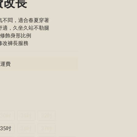
費改長
氣不悶，適合春夏穿著
舒適，久坐久站不勒腿
設計修飾身形比例
修改褲長服務
免運費
30吋
31吋
32吋
35吋
36吋
37吋