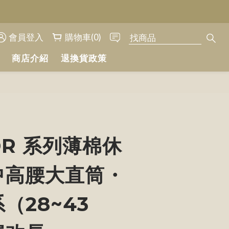
會員登入
購物車(0)
商店介紹
退換貨政策
立即購買
R 系列薄棉休
中高腰大直筒・
（28~43