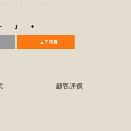
40吋
41吋
42吋
43吋
立即購買
式
顧客評價