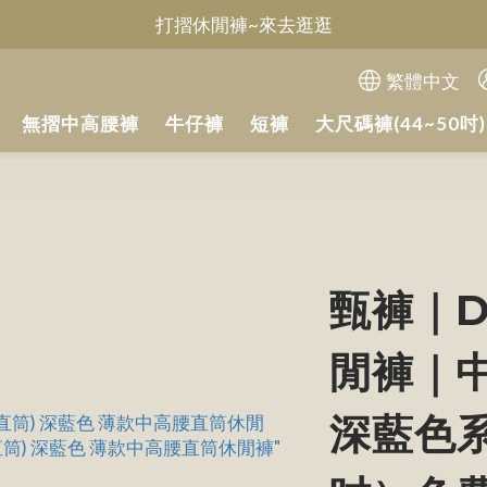
Welcome~甄褲
無摺休閒褲~來去逛逛
繁體中文
Welcome~甄褲
無摺中高腰褲
牛仔褲
短褲
大尺碼褲(44~50吋)
甄褲｜D
閒褲｜
深藍色系