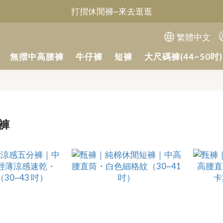
打摺休閒褲~來去逛逛
Welcome~甄褲
無摺休閒褲~來去逛逛
繁體中文
Welcome~甄褲
無摺中高腰褲
牛仔褲
短褲
大尺碼褲(44~50吋)
褲