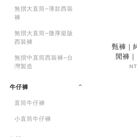
無摺大直筒~薄款西裝
褲
無摺大直筒~微厚挺版
西裝褲
甄褲｜
閒褲｜
無摺中直筒西裝褲~台
筒・10
灣製造
NT
／綠色
牛仔褲
直筒牛仔褲
小直筒牛仔褲