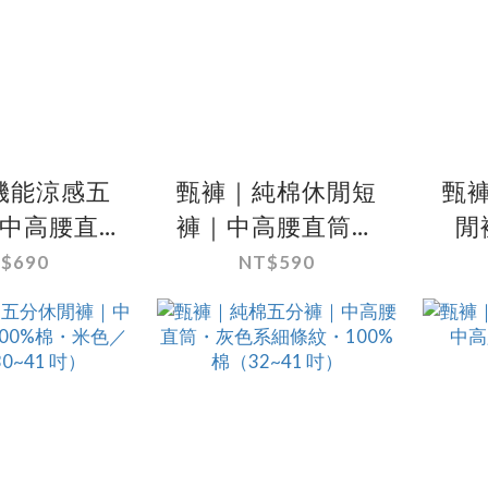
機能涼感五
甄褲｜純棉休閒短
甄
中高腰直
褲｜中高腰直筒・
閒
薄涼感速
白色細格紋
筒
$690
NT$590
細紋設計
（30~41 吋）
淺
~43 吋）