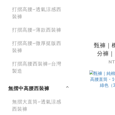
打摺高腰~透氣涼感西
裝褲
打摺高腰~薄款西裝褲
打摺高腰~微厚挺版西
甄褲｜
裝褲
分褲｜
筒・輕
NT
打摺高腰西裝褲~台灣
乾・
製造
（30
無摺中高腰西裝褲
無摺大直筒~透氣涼感
西裝褲