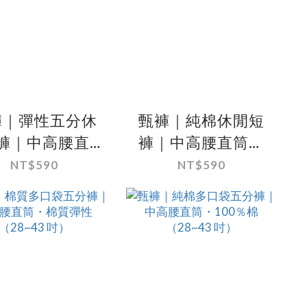
褲｜彈性五分休
甄褲｜純棉休閒短
褲｜中高腰直
褲｜中高腰直筒・
・深藍／深灰／
深卡其色壓紋
NT$590
NT$590
卡其（30~41
（32~41 吋）
吋）