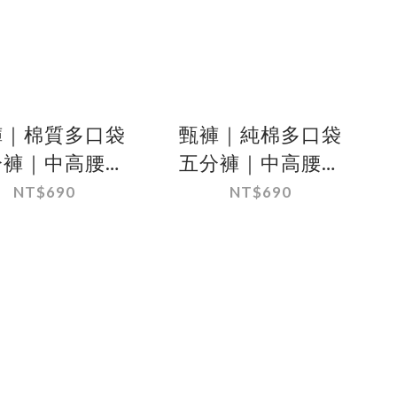
褲｜棉質多口袋
甄褲｜純棉多口袋
分褲｜中高腰直
五分褲｜中高腰直
筒・棉質彈性
筒・100％棉
NT$690
NT$690
28~43 吋）
（28~43 吋）