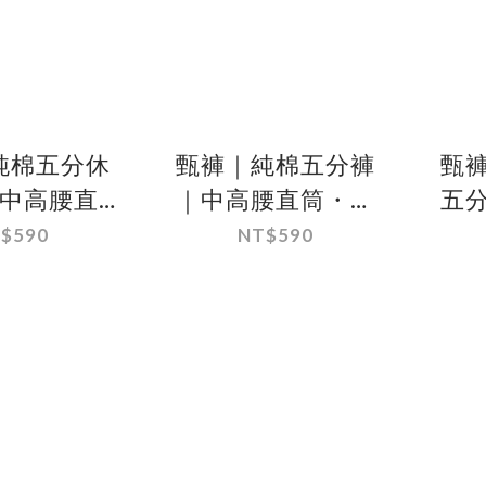
純棉五分休
甄褲｜純棉五分褲
甄
中高腰直
｜中高腰直筒・灰
五
0%棉・米色
色系細條紋・100%
$590
NT$590
（30~41
棉（32~41 吋）
（
吋）