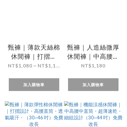
甄褲｜薄款天絲棉
甄褲｜人造絲微厚
休閒褲｜打摺高
休閒褲｜中高腰直
腰・透氣吸汗
筒・無摺設計・四
NT$1,080 ~ NT$1,1...
NT$1,180
（30~46 吋)免費
季可穿（30~43
改長
吋）免費改長
加入購物車
加入購物車