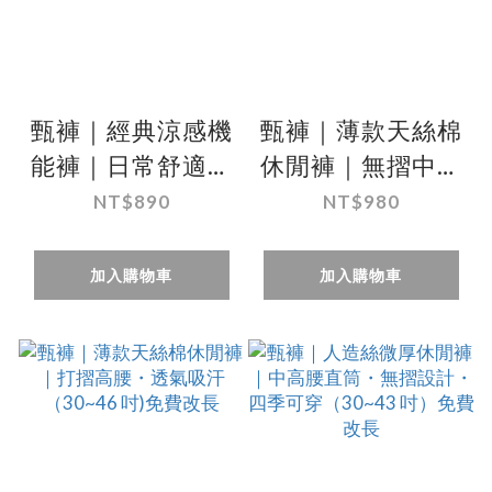
甄褲｜經典涼感機
甄褲｜薄款天絲棉
能褲｜日常舒適版
休閒褲｜無摺中高
｜無摺中高腰・超
腰・透氣吸汗
NT$890
NT$980
薄排汗・彈性和微
（30~43 吋)免費
鬆緊褲頭可選
改長
加入購物車
加入購物車
（30~43吋)免費
改長