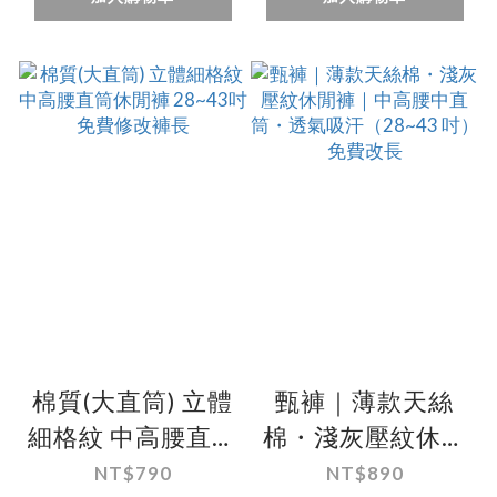
棉質(大直筒) 立體
甄褲｜薄款天絲
細格紋 中高腰直筒
棉・淺灰壓紋休閒
休閒褲 28~43吋
褲｜中高腰中直
NT$790
NT$890