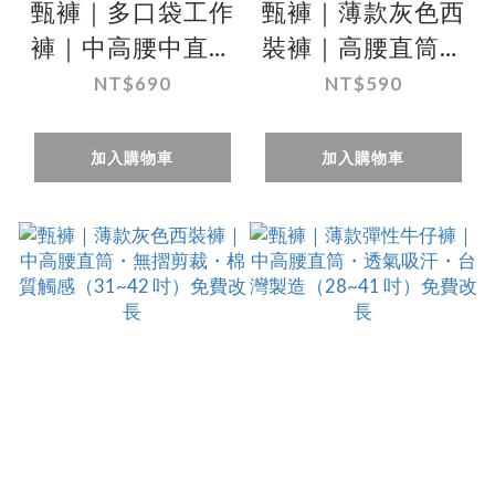
甄褲｜多口袋工作
甄褲｜薄款灰色西
褲｜中高腰中直筒
裝褲｜高腰直筒・
側袋・多口袋設
打摺剪裁・棉質觸
NT$690
NT$590
計・100%純棉
感（31~42 吋）免
（28~43 吋）免費
費改長
加入購物車
加入購物車
改長