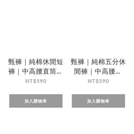
甄褲｜純棉休閒短
甄褲｜純棉五分休
褲｜中高腰直筒・
閒褲｜中高腰直
深卡其色壓紋
筒・100%棉・米
NT$590
NT$590
（32~41 吋）
色／綠色（30~41
吋）
加入購物車
加入購物車