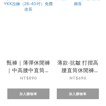
甄褲｜薄彈休閒褲
薄款-抗皺 打摺高
｜中高腰中直筒・
腰直筒休閒褲
彈性薄款棉・YKK
28~43吋 免費修改
NT$890
NT$690
拉鍊（28~43 吋）
褲長
免費改長
加入購物車
加入購物車