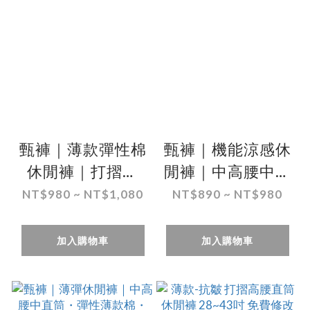
甄褲｜薄款彈性棉
甄褲｜機能涼感休
休閒褲｜打摺設
閒褲｜中高腰中直
計・高腰直筒・透
筒・超薄速乾・細
NT$980 ~ NT$1,080
NT$890 ~ NT$980
氣吸汗・（30~46
紋設計（30~44
吋）免費改長
吋）免費改長
加入購物車
加入購物車