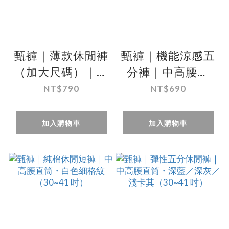
甄褲｜薄款休閒褲
甄褲｜機能涼感五
（加大尺碼）｜中
分褲｜中高腰直
高腰直筒・無摺設
筒・輕薄涼感速
NT$790
NT$690
計（44~51 吋）免
乾・細紋設計
費改長
（30~43 吋）
加入購物車
加入購物車