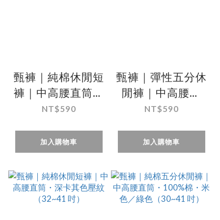
甄褲｜純棉休閒短
甄褲｜彈性五分休
褲｜中高腰直筒・
閒褲｜中高腰直
白色細格紋
筒・深藍／深灰／
NT$590
NT$590
（30~41 吋）
淺卡其（30~41
吋）
加入購物車
加入購物車