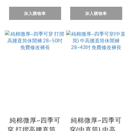
免費修改褲長
筒・透氣吸汗
（28~43 吋）免費
加入購物車
加入購物車
改長
純棉微厚~四季可
純棉微厚~四季可
穿 打摺高腰直筒休
穿(中直筒) 中高腰