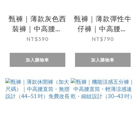
甄褲｜薄款灰色西
甄褲｜薄款彈性牛
裝褲｜中高腰直
仔褲｜中高腰直
筒・無摺剪裁・棉
筒・透氣吸汗・台
NT$590
NT$790
質觸感（31~42
灣製造（28~41
吋）免費改長
吋）免費改長
加入購物車
加入購物車