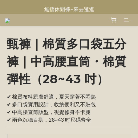
無摺休閒褲~來去逛逛
Welcome~甄褲
Welcome~甄褲
甄褲｜棉質多口袋五分
褲｜中高腰直筒・棉質
彈性（28~43 吋）
✔ 棉質布料親膚舒適，夏天穿著不悶熱
✔ 多口袋實用設計，收納便利又不鼓包
✔ 中高腰直筒版型，視覺修身不卡腿
✔ 兩色沉穩百搭，28~43 吋尺碼齊全