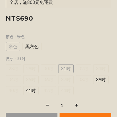
全店，滿800元免運費
NT$690
顏色
: 米色
米色
黑灰色
尺寸
: 31吋
28吋
29吋
30吋
31吋
32吋
33吋
34吋
35吋
36吋
37吋
38吋
39吋
40吋
41吋
42吋
43吋