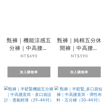
甄褲｜機能涼感五
甄褲｜純棉五分休
分褲｜中高腰直
閒褲｜中高腰直
筒・輕薄涼感速
筒・100%棉・米
NT$690
NT$590
乾・細紋設計
色／綠色（30~41
（30~43 吋）
吋）
加入購物車
加入購物車