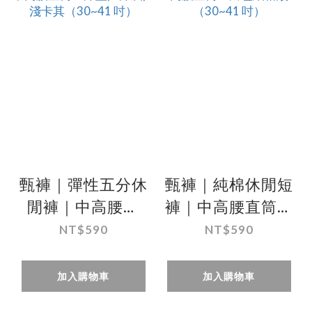
甄褲｜彈性五分休
甄褲｜純棉休閒短
閒褲｜中高腰直
褲｜中高腰直筒・
筒・深藍／深灰／
白色細格紋
NT$590
NT$590
淺卡其（30~41
（30~41 吋）
吋）
加入購物車
加入購物車