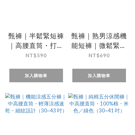
甄褲｜半鬆緊短褲
甄褲｜熟男涼感機
｜高腰直筒・打摺
能短褲｜微鬆緊直
設計・彈性褲頭舒
筒五分褲（29–44
NT$590
NT$690
適（30~43 吋）
吋）
加入購物車
加入購物車