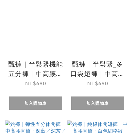
甄褲｜半鬆緊機能
甄褲｜半鬆緊_多
五分褲｜中高腰直
口袋短褲｜中高腰
筒・多口袋設計・
直筒・彈性布料・
NT$690
NT$690
透氣輕薄（29~44
五分褲（30~44
吋）
吋）
加入購物車
加入購物車