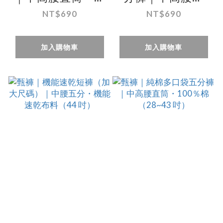
性布料・五分褲
筒・多口袋設計・
NT$690
NT$690
（30~43 吋）
輕薄速乾（30~43
吋）
加入購物車
加入購物車