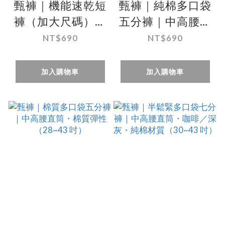
甄褲｜機能速乾短
甄褲｜純棉多口袋
褲（加大尺碼）｜
五分褲｜中高腰直
中腰五分・機能速
筒・100％棉
NT$690
NT$690
乾布料（44 吋）
（28~43 吋）
加入購物車
加入購物車