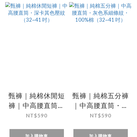
甄褲｜純棉休閒短
甄褲｜純棉五分褲
褲｜中高腰直筒・
｜中高腰直筒・灰
深卡其色壓紋
色系細條紋・
NT$590
NT$590
（32~41 吋）
100%棉（32~41
吋）
加入購物車
加入購物車