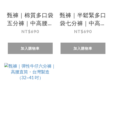
甄褲｜棉質多口袋
甄褲｜半鬆緊多口
五分褲｜中高腰直
袋七分褲｜中高腰
筒・棉質彈性
直筒・咖啡／深
NT$690
NT$690
（28~43 吋）
灰・純棉材質
（30~43 吋）
加入購物車
加入購物車