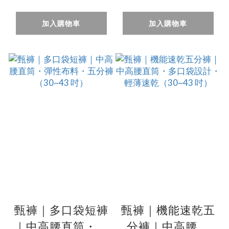
（32~41 吋）
灰/灰綠/咖啡
（29~43 吋）
加入購物車
加入購物車
甄褲｜多口袋短褲
甄褲｜機能速乾五
｜中高腰直筒・彈
分褲｜中高腰直