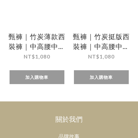
甄褲｜竹炭薄款西
甄褲｜竹炭挺版西
裝褲｜中高腰中直
裝褲｜中高腰中直
筒・台灣製造
筒・無摺剪裁・台
NT$1,080
NT$1,080
（31~42 吋）免費
灣製造（31~42
改長
吋）免費修改褲長
加入購物車
加入購物車
關於我們
品牌故事