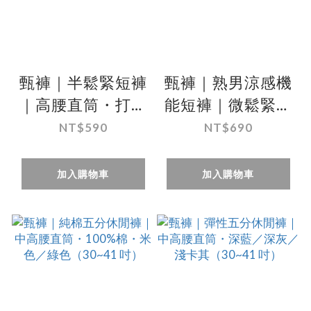
甄褲｜半鬆緊短褲
甄褲｜熟男涼感機
｜高腰直筒・打摺
能短褲｜微鬆緊直
設計・彈性褲頭舒
筒五分褲（29–44
NT$590
NT$690
適（30~43 吋）
吋）
加入購物車
加入購物車