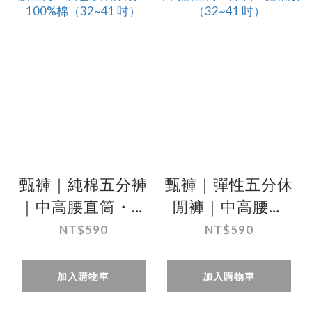
甄褲｜純棉五分褲
甄褲｜彈性五分休
｜中高腰直筒・灰
閒褲｜中高腰直
色系細條紋・
筒・深灰立體格紋
NT$590
NT$590
100%棉（32~41
（32~41 吋）
吋）
加入購物車
加入購物車