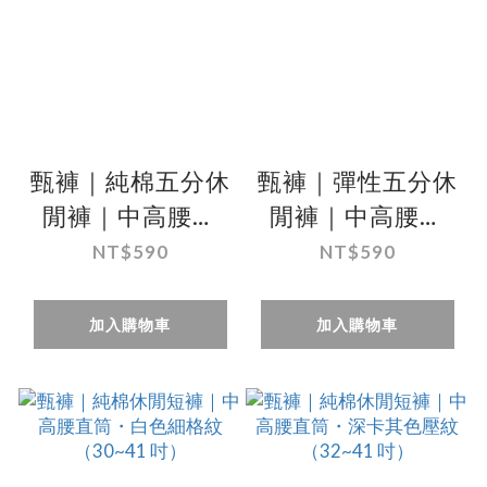
甄褲｜純棉五分休
甄褲｜彈性五分休
閒褲｜中高腰直
閒褲｜中高腰直
筒・100%棉・米
筒・深藍／深灰／
NT$590
NT$590
色／綠色（30~41
淺卡其（30~41
吋）
吋）
加入購物車
加入購物車