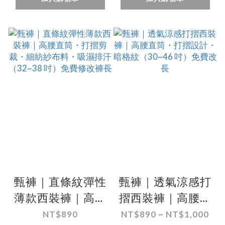
甄褲｜直條紋彈性
甄褲｜透氣涼感打
薄款西裝褲｜高腰
摺西裝褲｜高腰直
直筒・打摺剪裁・
筒・打摺設計・暗
NT$890
NT$890 ~ NT$1,000