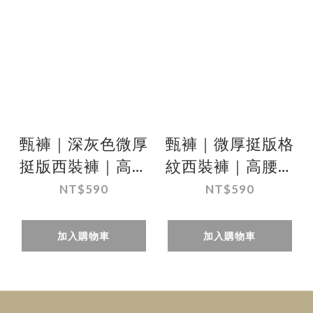
甄褲｜深灰色微厚
甄褲｜微厚挺版格
挺版西裝褲｜高腰
紋西裝褲｜高腰直
直筒・打摺剪裁・
筒・打摺剪裁・棉
NT$590
NT$590
防皺免燙・棉質觸
質觸感・防皺免燙
感（31~42 吋）免
（31~42 吋）免費
加入購物車
加入購物車
費修改褲長
改長