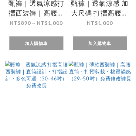
甄褲｜透氣涼感打
甄褲｜透氣涼感 加
摺西裝褲｜高腰直
大尺碼 打摺高腰西
筒・打摺設計・灰
裝褲｜高腰直筒・
NT$890 ~ NT$1,000
NT$1,000
色系列（30~46
打摺設計・多色可
吋）免費改長
選（（44~46吋）
加入購物車
加入購物車
免費改長