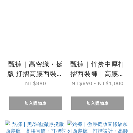
甄褲｜高密織・挺
甄褲｜竹炭中厚打
版 打摺高腰西裝褲
摺西裝褲｜高腰直
｜直筒剪裁・多色
筒・打摺設計・防
NT$890
NT$890 ~ NT$1,000
可選（31~42吋）
皺舒適（31~46
免費改長
吋）免費改長
加入購物車
加入購物車