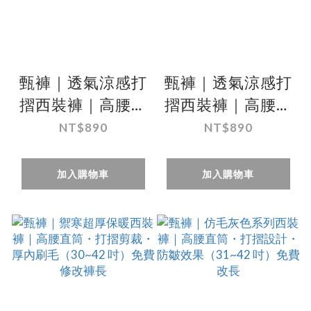
甄褲｜透氣涼感打
甄褲｜透氣涼感打
摺西裝褲｜高腰直
摺西裝褲｜高腰直
筒・打摺設計・米
筒・打摺設計・黑
NT$890
NT$890
色、卡其色、鋼藍
色、深藍色
灰（32~42 吋）免
（30~42 吋）免費
加入購物車
加入購物車
費改長
改長