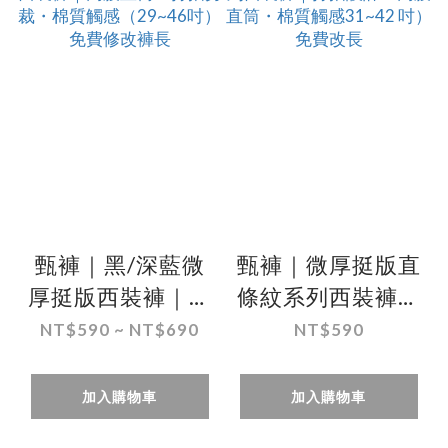
甄褲｜黑/深藍微
甄褲｜微厚挺版直
厚挺版西裝褲｜高
條紋系列西裝褲｜
腰直筒・打摺剪
打摺設計・高腰直
NT$590 ~ NT$690
NT$590
裁・棉質觸感
筒・棉質觸感
（29~46吋）免費
31~42 吋）免費改
加入購物車
加入購物車
修改褲長
長