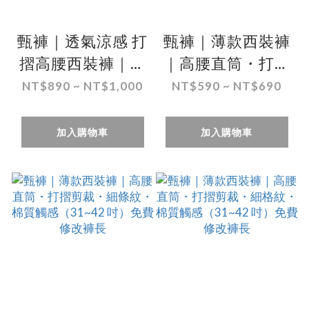
甄褲｜透氣涼感 打
甄褲｜薄款西裝褲
摺高腰西裝褲｜直
｜高腰直筒・打摺
筒設計・打摺設
剪裁・棉質觸感
NT$890 ~ NT$1,000
NT$590 ~ NT$690
計・多色可選
（29~50 吋）免費
（30~46吋）免費
修改褲長
加入購物車
加入購物車
改長