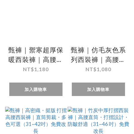
甄褲｜禦寒超厚保
甄褲｜仿毛灰色系
暖西裝褲｜高腰直
列西裝褲｜高腰直
筒・打摺剪裁・厚
筒・打摺設計・防
NT$1,180
NT$1,080
內刷毛（30~42
皺效果（31~42
吋）免費修改褲長
吋）免費改長
加入購物車
加入購物車