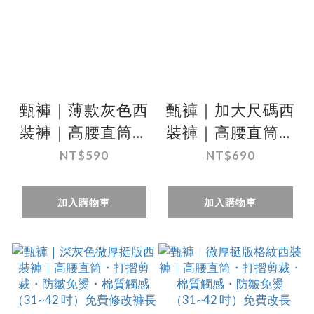
甄褲｜薄款灰色西
甄褲｜加大尺碼西
裝褲｜高腰直筒・
裝褲｜高腰直筒・
打摺剪裁・棉質觸
打摺剪裁・薄款
NT$590
NT$690
感（31~42 吋）免
（44~50吋）免費
費改長
修改褲長
加入購物車
加入購物車