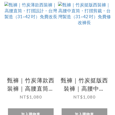
甄褲｜竹炭薄款西
甄褲｜竹炭挺版西
裝褲｜高腰直筒・
裝褲｜高腰中直
打摺設計・台灣製
筒・打摺剪裁・台
NT$1,080
NT$1,080
造（31~42 吋）免
灣製造（31~42
費改長
吋）免費修改褲長
加入購物車
加入購物車