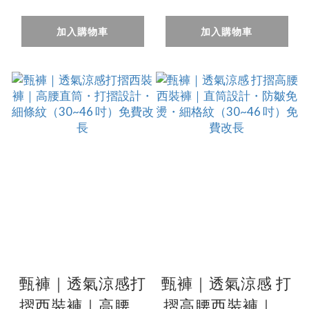
細紡紗布料・吸濕
格紋（30~46 吋）
排汗（32~38 吋）
免費改長
加入購物車
加入購物車
免費修改褲長
甄褲｜透氣涼感打
甄褲｜透氣涼感 打
摺西裝褲｜高腰直
摺高腰西裝褲｜直