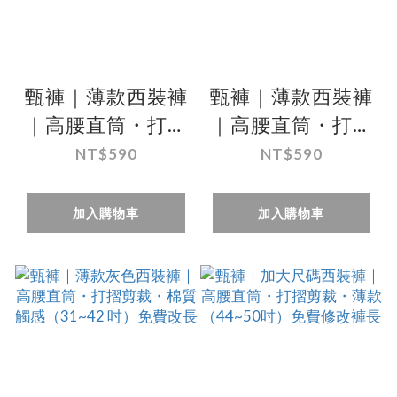
甄褲｜薄款西裝褲
甄褲｜薄款西裝褲
｜高腰直筒・打摺
｜高腰直筒・打摺
剪裁・細條紋・棉
剪裁・細格紋・棉
NT$590
NT$590
質觸感（31~42
質觸感（31~42
吋）免費修改褲長
吋）免費修改褲長
加入購物車
加入購物車